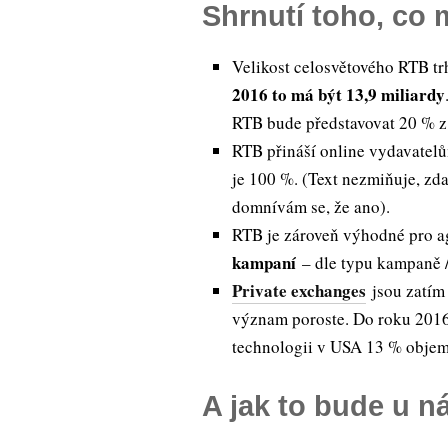
Shrnutí toho, co 
Velikost celosvětového RTB tr
2016 to má být 13,9 miliardy
RTB bude představovat 20 % z 
RTB přináší online vydavate
je 100 %. (Text nezmiňuje, zd
domnívám se, že ano).
RTB je zároveň výhodné pro ag
kampaní
– dle typu kampaně /
Private exchanges
jsou zatím 
význam poroste. Do roku 2016 
technologii v USA 13 % objem
A jak to bude u n