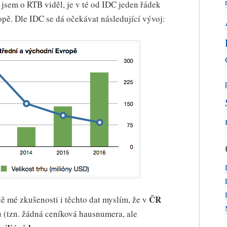
é jsem o RTB viděl, je v té od IDC jeden řádek
opě. Dle IDC se dá očekávat následující vývoj:
ČR
ě mé zkušenosti i těchto dat myslím, že v
u (tzn. žádná ceníková hausnumera, ale