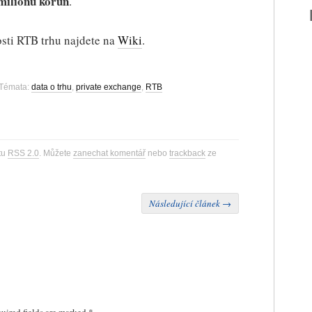
miliónů korun
.
osti RTB trhu najdete na
Wiki
.
Témata:
data o trhu
,
private exchange
,
RTB
tu
RSS 2.0
. Můžete
zanechat komentář
nebo
trackback
ze
Následující článek
→
uired fields are marked
*