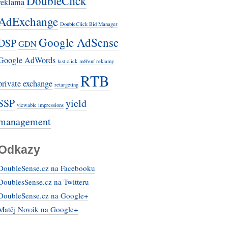
DoubleClick
reklama
AdExchange
DoubleClick Bid Manager
Google AdSense
DSP
GDN
Google AdWords
last click
měření reklamy
RTB
private exchange
retargeting
SSP
yield
viewable impressions
management
Odkazy
DoubleSense.cz na Facebooku
DoublesSense.cz na Twitteru
DoubleSense.cz na Google+
Matěj Novák na Google+