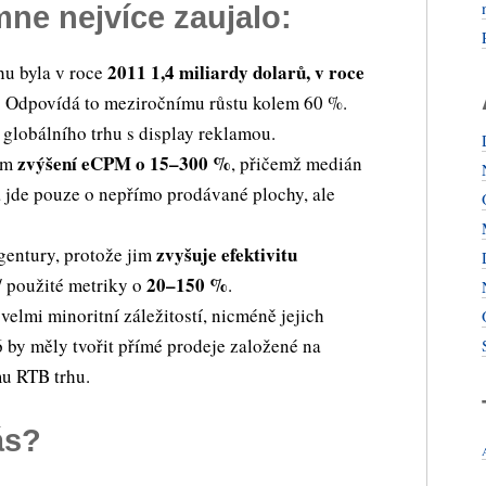
mne nejvíce zaujalo:
2011 1,4 miliardy dolarů, v roce
hu byla v roce
. Odpovídá to meziročnímu růstu kolem 60 %.
globálního trhu s display reklamou.
zvýšení eCPM o 15–300 %
lům
, přičemž medián
a jde pouze o nepřímo prodávané plochy, ale
zvyšuje efektivitu
entury, protože jim
20–150 %
 použité metriky o
.
velmi minoritní záležitostí, nicméně jejich
by měly tvořit přímé prodeje založené na
u RTB trhu.
ás?