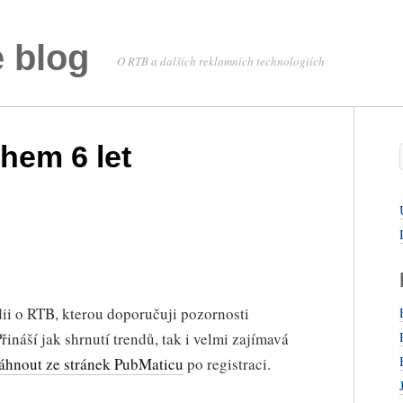
 blog
O RTB a dalších reklamních technologiích
hem 6 let
ii o RTB, kterou doporučuji pozornosti
ináší jak shrnutí trendů, tak i velmi zajímavá
táhnout ze stránek PubMaticu
po registraci.