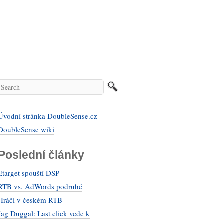
Úvodní stránka DoubleSense.cz
DoubleSense wiki
Poslední články
Etarget spouští DSP
RTB vs. AdWords podruhé
Hráči v českém RTB
Jag Duggal: Last click vede k