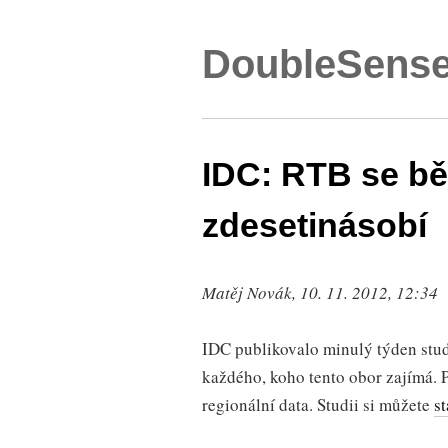
DoubleSense
IDC: RTB se bě
zdesetinásobí
Matěj Novák, 10. 11. 2012, 12:34
IDC publikovalo minulý týden stud
každého, koho tento obor zajímá. Př
regionální data. Studii si můžete
s