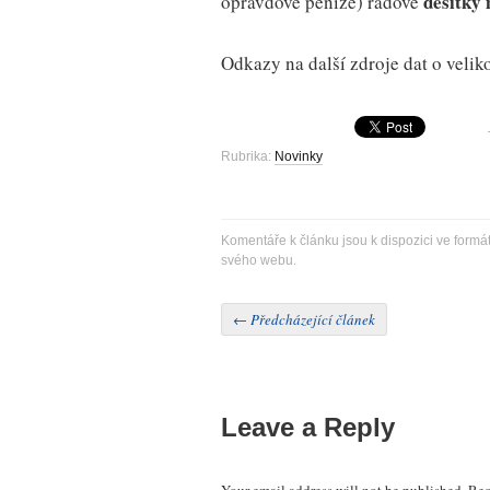
desítky 
opravdové peníze) řádově
Odkazy na další zdroje dat o velik
Rubrika:
Novinky
Komentáře k článku jsou k dispozici ve formá
svého webu.
←
Předcházející článek
Leave a Reply
Your email address will not be published.
Req