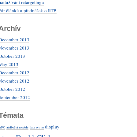
nadužívání retargetingu
Pár článků a přednášek o RTB
Archív
December 2013
November 2013
October 2013
May 2013
December 2012
November 2012
October 2012
September 2012
Témata
display
AFC
atribuční modely
data o trhu