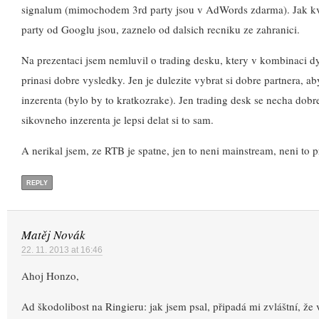
signalum (mimochodem 3rd party jsou v AdWords zdarma). Jak kva
party od Googlu jsou, zaznelo od dalsich recniku ze zahranici.
Na prezentaci jsem nemluvil o trading desku, ktery v kombinaci 
prinasi dobre vysledky. Jen je dulezite vybrat si dobre partnera, a
inzerenta (bylo by to kratkozrake). Jen trading desk se necha dobre
sikovneho inzerenta je lepsi delat si to sam.
A nerikal jsem, ze RTB je spatne, jen to neni mainstream, neni to 
REPLY
Matěj Novák
22. 11. 2013 at 16:46
Ahoj Honzo,
Ad škodolibost na Ringieru: jak jsem psal, připadá mi zvláštní, že 