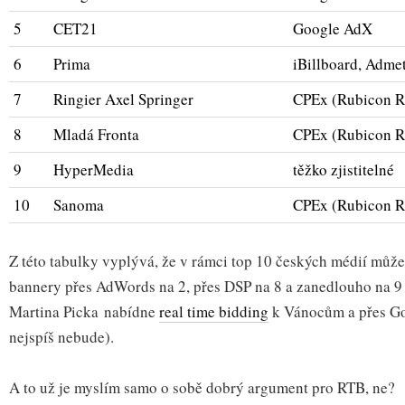
5
CET21
Google AdX
6
Prima
iBillboard, Adme
7
Ringier Axel Springer
CPEx (Rubicon 
8
Mladá Fronta
CPEx (Rubicon 
9
HyperMedia
těžko zjistitelné
10
Sanoma
CPEx (Rubicon 
Z této tabulky vyplývá, že v rámci top 10 českých médií můž
bannery přes AdWords na 2, přes DSP na 8 a zanedlouho na 
Martina Picka nabídne
real time bidding
k Vánocům a přes G
nejspíš nebude).
A to už je myslím samo o sobě dobrý argument pro RTB, ne?