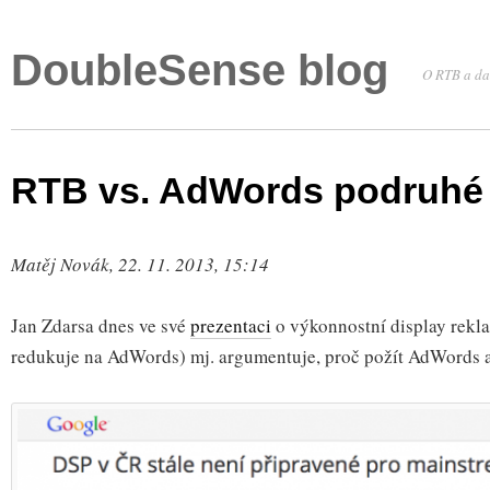
DoubleSense blog
O RTB a da
RTB vs. AdWords podruhé
Matěj Novák, 22. 11. 2013, 15:14
Jan Zdarsa dnes ve své
prezentaci
o výkonnostní display rekl
redukuje na AdWords) mj. argumentuje, proč požít AdWords 