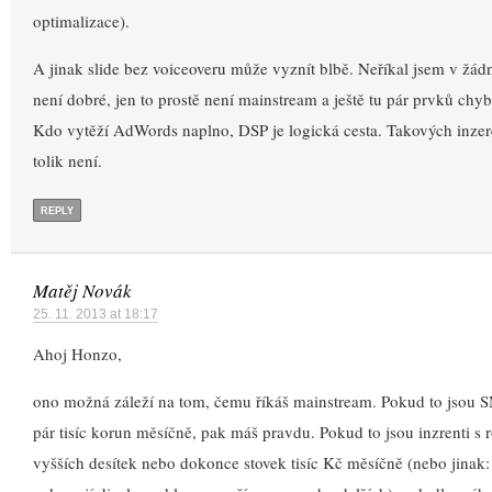
optimalizace).
A jinak slide bez voiceoveru může vyznít blbě. Neříkal jsem v žá
není dobré, jen to prostě není mainstream a ještě tu pár prvků chybí
Kdo vytěží AdWords naplno, DSP je logická cesta. Takových inzer
tolik není.
REPLY
Matěj Novák
25. 11. 2013 at 18:17
Ahoj Honzo,
ono možná záleží na tom, čemu říkáš mainstream. Pokud to jsou S
pár tisíc korun měsíčně, pak máš pravdu. Pokud to jsou inzrenti s 
vyšších desítek nebo dokonce stovek tisíc Kč měsíčně (nebo jinak: