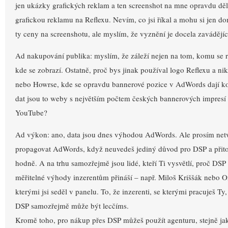
jen ukázky grafických reklam a ten screenshot na mne opravdu děl
grafickou reklamu na Reflexu. Nevím, co jsi říkal a mohu si jen d
ty ceny na screenshotu, ale myslím, že vyznění je docela zavádějíc
Ad nakupování publika: myslím, že záleží nejen na tom, komu se r
kde se zobrazí. Ostatně, proč bys jinak používal logo Reflexu a ni
nebo Howrse, kde se opravdu bannerové pozice v AdWords dají k
dat jsou to weby s největším počtem českých bannerových impre
YouTube?
Ad výkon: ano, data jsou dnes výhodou AdWords. Ale prosím netvrď
propagovat AdWords, když neuvedeš jediný důvod pro DSP a přito
hodně. A na trhu samozřejmě jsou lidé, kteří Ti vysvětlí, proč DSP
měřitelné výhody inzerentům přináší – např. Miloš Kriššák nebo On
kterými jsi seděl v panelu. To, že inzerenti, se kterými pracuješ Ty
DSP samozřejmě může být lecčíms.
Kromě toho, pro nákup přes DSP můžeš použít agenturu, stejně ja