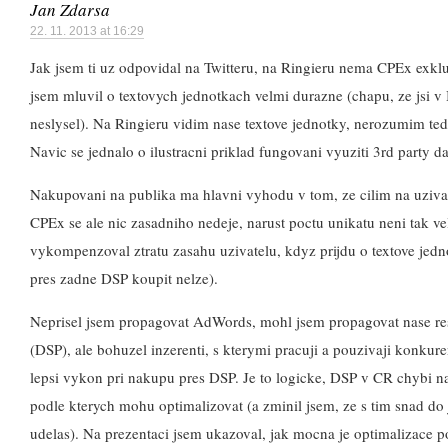
Jan Zdarsa
22. 11. 2013 at 16:29
Jak jsem ti uz odpovidal na Twitteru, na Ringieru nema CPEx exklu
jsem mluvil o textovych jednotkach velmi durazne (chapu, ze jsi v 
neslysel). Na Ringieru vidim nase textove jednotky, nerozumim tedy
Navic se jednalo o ilustracni priklad fungovani vyuziti 3rd party da
Nakupovani na publika ma hlavni vyhodu v tom, ze cilim na uzivat
CPEx se ale nic zasadniho nedeje, narust poctu unikatu neni tak ve
vykompenzoval ztratu zasahu uzivatelu, kdyz prijdu o textove jed
pres zadne DSP koupit nelze).
Neprisel jsem propagovat AdWords, mohl jsem propagovat nase re
(DSP), ale bohuzel inzerenti, s kterymi pracuji a pouzivaji konkure
lepsi vykon pri nakupu pres DSP. Je to logicke, DSP v CR chybi nap
podle kterych mohu optimalizovat (a zminil jsem, ze s tim snad d
udelas). Na prezentaci jsem ukazoval, jak mocna je optimalizace 