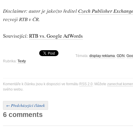
Disclaimer: autor je jakožto ředitel
Czech Publisher Exchang
rozvoji RTB v ČR.
Související:
RTB vs. Google AdWords
Témata:
display reklama
,
GDN
,
Goo
Rubrika:
Texty
Komentáře k článku jsou k dispozici ve formátu
RSS 2.0
. Můžete
zanechat komen
svého webu.
←
Předcházející článek
6 comments