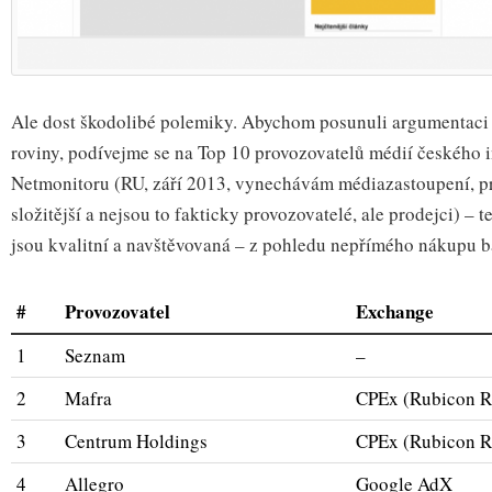
Ale dost škodolibé polemiky. Abychom posunuli argumentaci 
roviny, podívejme se na Top 10 provozovatelů médií českého i
Netmonitoru (RU, září 2013, vynechávám médiazastoupení, pr
složitější a nejsou to fakticky provozovatelé, ale prodejci) – 
jsou kvalitní a navštěvovaná – z pohledu nepřímého nákupu 
#
Provozovatel
Exchange
1
Seznam
–
2
Mafra
CPEx (Rubicon 
3
Centrum Holdings
CPEx (Rubicon 
4
Allegro
Google AdX