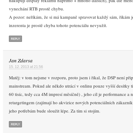
nakupují display reklamu napřímo + mnoho dalších), pak dle mé
vynechání RTB prostě chybu.
A pozor: neříkám, že si má kampaně spravovat každý sám, říkám je
inzerenta je prostě chyba tohoto potenciálu nevyužít.
REPLY
Jan Zdarsa
15. 12. 2013 at 21:56
Matěj: v tom nejsme v rozporu, proto jsem i říkal, že DSP není při
mainstream. Pokud ale někdo utrácí v onlinu pouze vyšší desítky ti
60 tisíc, tedy cca 4M impresí měsíčně) , jeho cíl je performance a 
retargetingem (zajímají ho akvizice nových potenciálních zákazní
jeho potřebám bude sloužit lépe. Za tím si stojím.
REPLY