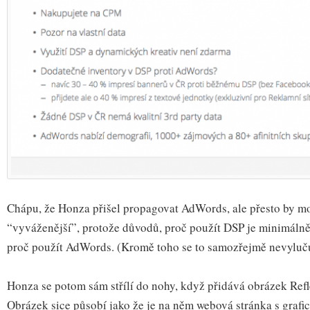
Chápu, že Honza přišel propagovat AdWords, ale přesto by mo
“vyváženější”, protože důvodů, proč použít DSP je minimálně 
proč použít AdWords. (Kromě toho se to samozřejmě nevyluču
Honza se potom sám střílí do nohy, když přidává obrázek Refl
Obrázek sice působí jako že je na něm webová stránka s grafi