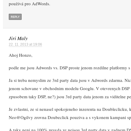
používá pro AdWords.
REPLY
Jiri Maly
22. 11. 2013 at 19:06
Ahoj Honzo,
podle me jsou Adwords vs. DSP proste jenom rozdilne platformy s 
Ja si treba nemyslim ze 3rd party data jsou v Adwords zdarma. Ni
jenom schovane v obchodnim modelu Googlu. V otevrenych DSP 
zpusobem taky DSP, ne?) jsou 3rd party data jenom za viditelne pe
Je zvlastni, ze si nenasel spokojeneho inzerenta na Doubleclicku, 
Neo@Ogilvy zrovna Doubeclick pouziva a s vykonem kampani sp
A taky neni na 100% pravda ze nejsou 3rd party data v zadnem D