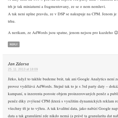
trh je tak miniaturni a fragmentovany, ze se o nem nemluvi.
A tak neni uplne pravda, ze v DSP se nakupuje na CPM. Jenom je 
trhu.
A nerikam, ze AdWords jsou spatne, jenom nejsou pro kazdeho 
REPLY
Jan Zdarsa
25. 11. 2013 at 18:09
Jirko, když to takhle budeme brát, tak ani Google Analytics není 
provoz vydělává AdWords. Stejně tak to je s 3rd party daty – doká
kampaní, u inzerenta poroste objem proinzerovaných peněz a publi
peněz díky zvýšené CPM (která s využitím dynamických reklam ro
všechny tři je to výhra. A tak kvalitní data, jako nabízí Google nap
data a tak granulární zde nikdo nemá (a právě ta granularita dat na