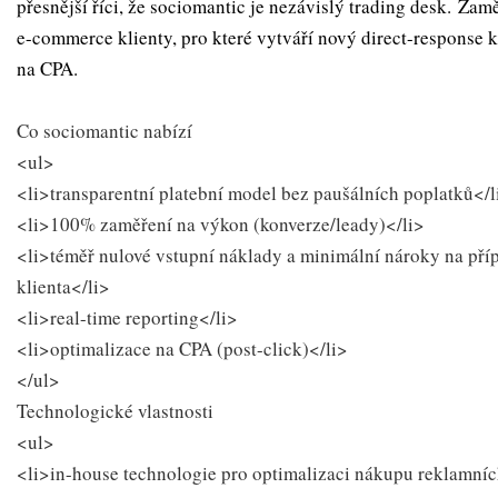
přesnější říci, že sociomantic je nezávislý trading desk. Zam
e-commerce klienty, pro které vytváří nový direct-response 
na CPA.
Co sociomantic nabízí
<ul>
<li>transparentní platební model bez paušálních poplatků</l
<li>100% zaměření na výkon (konverze/leady)</li>
<li>téměř nulové vstupní náklady a minimální nároky na příp
klienta</li>
<li>real-time reporting</li>
<li>optimalizace na CPA (post-click)</li>
</ul>
Technologické vlastnosti
<ul>
<li>in-house technologie pro optimalizaci nákupu reklamníc