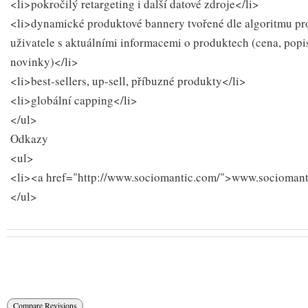
<li>pokročilý retargeting i další datové zdroje</li>
<li>dynamické produktové bannery tvořené dle algoritmu pr
uživatele s aktuálními informacemi o produktech (cena, popis
novinky)</li>
<li>best-sellers, up-sell, příbuzné produkty</li>
<li>globální capping</li>
</ul>
Odkazy
<ul>
<li><a href="http://www.sociomantic.com/">www.sociomant
</ul>