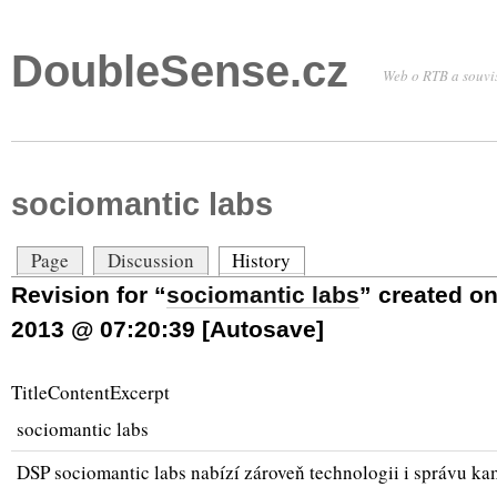
DoubleSense.cz
Web o RTB a souvis
sociomantic labs
Page
Discussion
History
Revision for “
sociomantic labs
” created on
2013 @ 07:20:39 [Autosave]
TitleContentExcerpt
sociomantic labs
DSP sociomantic labs nabízí zároveň technologii i správu ka