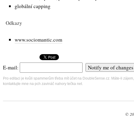
globální capping
Odkazy
www.sociomantic.com
E-mail:
Pro editaci je kvůli spammerům třeba mít účet na DoubleSense.cz. Máte-li zájem,
kontaktujte mne na pch zavináč nahory tečka net.
© 20