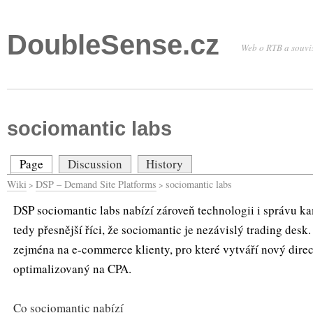
DoubleSense.cz
Web o RTB a souvis
sociomantic labs
Page
Discussion
History
Wiki
DSP – Demand Site Platforms
sociomantic labs
>
>
DSP sociomantic labs nabízí zároveň technologii i správu k
tedy přesnější říci, že sociomantic je nezávislý trading desk
zejména na e-commerce klienty, pro které vytváří nový dire
optimalizovaný na CPA.
Co sociomantic nabízí